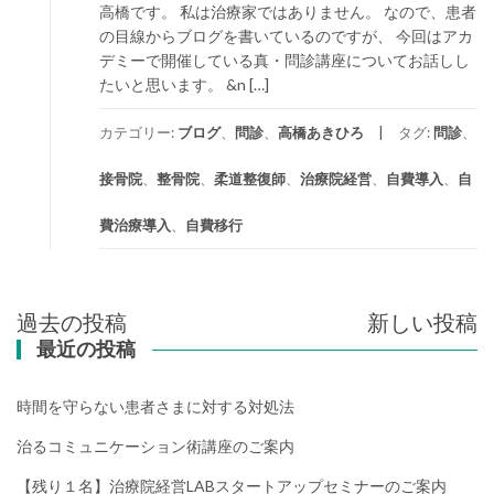
高橋です。 私は治療家ではありません。 なので、患者
の目線からブログを書いているのですが、 今回はアカ
デミーで開催している真・問診講座についてお話しし
たいと思います。 &n […]
カテゴリー:
ブログ
、
問診
、
高橋あきひろ
タグ:
問診
、
接骨院
、
整骨院
、
柔道整復師
、
治療院経営
、
自費導入
、
自
費治療導入
、
自費移行
投
過去の投稿
新しい投稿
稿
最近の投稿
ナ
ビ
時間を守らない患者さまに対する対処法
ゲ
ー
治るコミュニケーション術講座のご案内
シ
【残り１名】治療院経営LABスタートアップセミナーのご案内