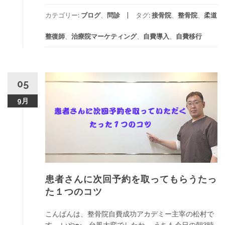
カテゴリー:
ブログ
、
問診
タグ:
接骨院
、
整骨院
、
柔道
整復師
、
治療院マーケティング
、
自費導入
、
自費移行
05
9月
患者さんに次回予約を取ってもらうたっ
た１つのコツ
こんばんは、整骨院自費成功アカデミー主宰の松村で
す。 いや〜、台風大変でしたね。 うちも今日の朝3時