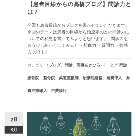
【患者目線からの高橋ブログ】問診力と
は？
今回も患者目線からブログを書かせていただきます。
今回のテーマは患者の目線から治療家の方の問診力に
ついての私見を書いてみようと思います。 問診力を
もう少し細かくしてみると ・想像力 ・質問力 ・共感
力 の３ […]
カテゴリー:
ブログ
、
問診
、
高橋あきひろ
タグ:
問診
、
接骨院
、
整骨院
、
柔道整復師
、
治療院経営
、
自費導入
、
自
費治療導入
、
自費移行
28
8月