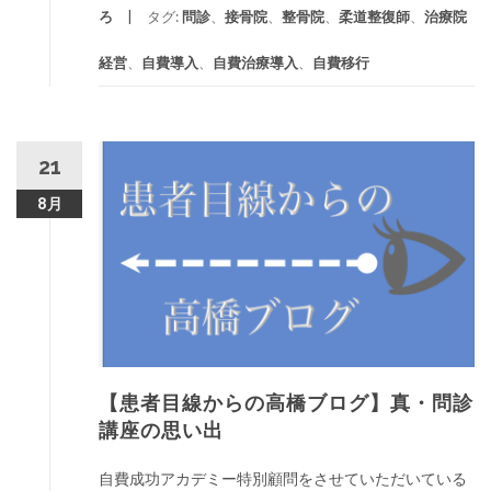
ろ
タグ:
問診
、
接骨院
、
整骨院
、
柔道整復師
、
治療院
経営
、
自費導入
、
自費治療導入
、
自費移行
21
8月
【患者目線からの高橋ブログ】真・問診
講座の思い出
自費成功アカデミー特別顧問をさせていただいている