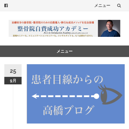
メニュー
コ
ン
テ
ン
メニュー
コ
ツ
ン
25
へ
テ
ン
9月
ス
ツ
へ
キ
ス
ッ
キ
ッ
プ
プ