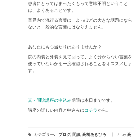
患者にとってはまったくもって意味不明ということ
は、よくあることです。
業界内で流行る言葉は、よっぽどの大きな話題になら
ないと一般的な言葉にはなりえません。
あなたにも心当たりはありませんか？
院の内装と外装を見て回って、よく分からない言葉を
使っていないかを一度確認されることをオススメしま
す。
真・問診講座の申込み
期限は本日までです。
講座の詳しい内容と申込みは
コチラ
から。
カテゴリー:
ブログ
,
問診
,
高橋あきひろ
/
by
高