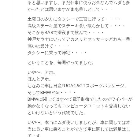
ると思いますし、まだ仕事に使うお金なんでムダも多
かったとは思いますがまあ善しとして・・・
土曜日の夕方にタクシーで三宮に行って・・・・
高級ステーキ屋でステーキ食い散らかして・・・・
そこからBARで深夜まで飲んで・・・・
神戸サウナにいってアカスリとマッサージどれも一番
高いの受けて・・・・
タクシーに乗って帰宅・・・・
ということを、毎週やってました。
いや〜、アホ。
ほんとアホ。
ちなみに車は日産FUGA4.5GTスポーツパッケージ、
そしてBMW745i・・・・
BMWに関してはすべて電子制御でしたのでワイパーが
動かなくなってもコンピュータユニットを交換しない
といけないという代物でした。
いや〜、本当にムダ使いしましたが、車に関しては本
当に良い車に乗ることができて車に関しては満足はし
てます。