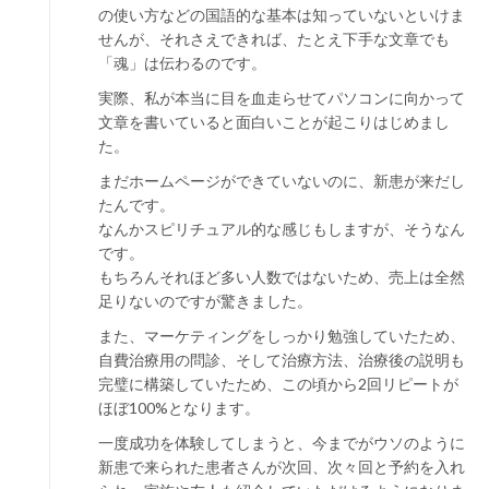
の使い方などの国語的な基本は知っていないといけま
せんが、それさえできれば、たとえ下手な文章でも
「魂」は伝わるのです。
実際、私が本当に目を血走らせてパソコンに向かって
文章を書いていると面白いことが起こりはじめまし
た。
まだホームページができていないのに、新患が来だし
たんです。
なんかスピリチュアル的な感じもしますが、そうなん
です。
もちろんそれほど多い人数ではないため、売上は全然
足りないのですが驚きました。
また、マーケティングをしっかり勉強していたため、
自費治療用の問診、そして治療方法、治療後の説明も
完璧に構築していたため、この頃から2回リピートが
ほぼ100%となります。
一度成功を体験してしまうと、今までがウソのように
新患で来られた患者さんが次回、次々回と予約を入れ