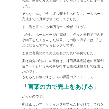
られ、家族や友人も紹介していただけるようになりま
した。
そんなこんなで少しずつ売上もあがり、ホームページ
完成までに月商は倍になってました。
ま、倍と言っても40万なので全然ですが。
しかし、ホームページが完成し、色々と無料でできる
小細工をたくさんした結果、その数ヶ月後には5倍ほ
どになるんですからビックリです。
まさに言葉の力で売上をあげた良い事例でした。
実は自分の院のこの事例は、神田昌典氏認定の事業創
造コーチというものを取得する際の課題として提出し
たのです。
もちろん合格ですが、その課題のタイトルこそ
「
言葉の力で売上をあげる
」
だったのです。
私は正しいマーケティングを学んだおかげで、それを