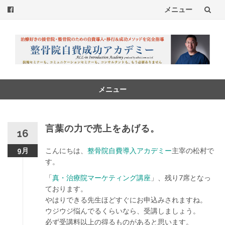
メニュー
コ
ン
テ
ン
メニュー
コ
ツ
ン
へ
テ
言葉の力で売上をあげる。
16
ン
ス
ツ
こんにちは、
整骨院自費導入アカデミー
主宰の松村で
9月
へ
キ
す。
ス
「
真・治療院マーケティング講座
」、残り7席となっ
ッ
キ
ております。
ッ
プ
やはりできる先生ほどすぐにお申込みされますね。
プ
ウジウジ悩んでるくらいなら、受講しましょう。
必ず受講料以上の得るものがあると思います。