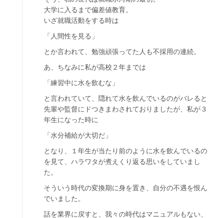
大学に入るまで偏差値教育。
いざ就職活動をする時は
「人間性を見る」
とか言われて、勉強頑張ってた人も不採用の連続。
あ、ちなみに私が高校２年までは
「練習中に水を飲むな」
と言われていて、隠れて水を飲んでいるのがバレると
先輩や監督にドつきまわされておりましたが、私が３
年生になった時に
「水分補給が大切だ」
となり、１年生が当たり前のように水を飲んでいるの
を見て、ハラワタが煮えくり返る思いをしていまし
た。
そういう時代の変換期に身を置き、自分の不遇を恨ん
でいました。
話を業界に戻すと、我々の時代はマニュアルもない、