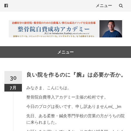
メニュー
コ
ン
テ
ン
メニュー
コ
ツ
ン
へ
テ
良い院を作るのに『腕』は必要か否か。
30
ン
ス
ツ
みなさま、こんにちは。
7月
へ
キ
整骨院自費導入アカデミー主催の松村です。
ス
ッ
キ
今日のブログは長いです、申し訳ありませんm(_ _)m
ッ
先日、ある柔整・鍼灸専門学校の営業の方がうちの院
プ
プ
に来られました。