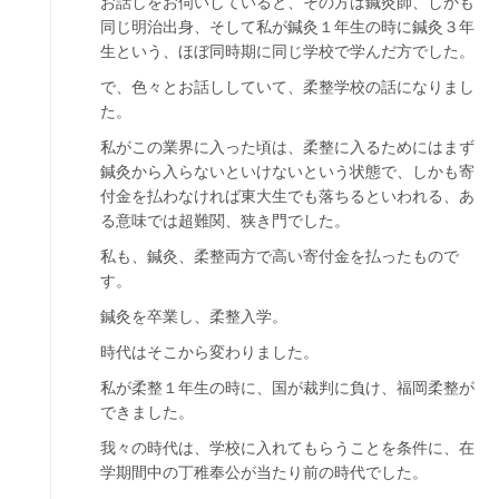
お話しをお伺いしていると、その方は鍼灸師、しかも
同じ明治出身、そして私が鍼灸１年生の時に鍼灸３年
生という、ほぼ同時期に同じ学校で学んだ方でした。
で、色々とお話ししていて、柔整学校の話になりまし
た。
私がこの業界に入った頃は、柔整に入るためにはまず
鍼灸から入らないといけないという状態で、しかも寄
付金を払わなければ東大生でも落ちるといわれる、あ
る意味では超難関、狭き門でした。
私も、鍼灸、柔整両方で高い寄付金を払ったもので
す。
鍼灸を卒業し、柔整入学。
時代はそこから変わりました。
私が柔整１年生の時に、国が裁判に負け、福岡柔整が
できました。
我々の時代は、学校に入れてもらうことを条件に、在
学期間中の丁稚奉公が当たり前の時代でした。