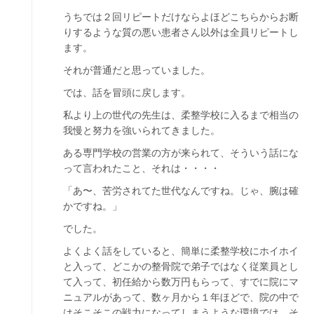
うちでは２回リピートだけならよほどこちらからお断
りするような質の悪い患者さん以外は全員リピートし
ます。
それが普通だと思っていました。
では、話を冒頭に戻します。
私より上の世代の先生は、柔整学校に入るまで相当の
我慢と努力を強いられてきました。
ある専門学校の営業の方が来られて、そういう話にな
って言われたこと、それは・・・・
「あ〜、苦労されてた世代なんですね。じゃ、腕は確
かですね。」
でした。
よくよく話をしていると、簡単に柔整学校にホイホイ
と入って、どこかの整骨院で弟子ではなく従業員とし
て入って、初任給から数万円もらって、すでに院にマ
ニュアルがあって、数ヶ月から１年ほどで、院の中で
はそこそこの戦力になってしまうような環境では、そ