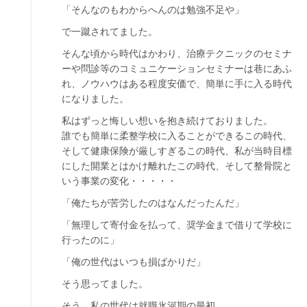
「そんなのもわからへんのは勉強不足や」
で一蹴されてました。
そんな頃から時代はかわり、治療テクニックのセミナ
ーや問診等のコミュニケーションセミナーは巷にあふ
れ、ノウハウはある程度安価で、簡単に手に入る時代
になりました。
私はずっと悔しい想いを抱き続けておりました。
誰でも簡単に柔整学校に入ることができるこの時代、
そして健康保険が厳しすぎるこの時代、私が当時目標
にした開業とはかけ離れたこの時代、そして整骨院と
いう事業の変化・・・・・
「俺たちが苦労したのはなんだったんだ」
「無理して寄付金を払って、奨学金まで借りて学校に
行ったのに」
「俺の世代はいつも損ばかりだ」
そう思ってました。
そう、私の世代は就職氷河期の最初。