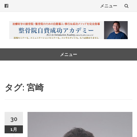
メニュー
コ
ン
テ
ン
メニュー
コ
ツ
ン
へ
テ
ン
タグ:
宮崎
ス
ツ
へ
キ
ス
ッ
キ
ッ
30
プ
プ
1月