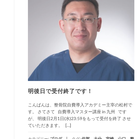
明後日で受付終了です！
こんばんは、整骨院自費導入アカデミー主宰の松村で
す。 さてさて 自費導入マスター講座 in 九州 です
が、 明後日2月1日(水)23:59をもって受付を終了 させ
ていただきます。 […]
カテゴリー:
ブログ
タグ:
佐賀
、
大分
、
宮崎
、
山口
、
整