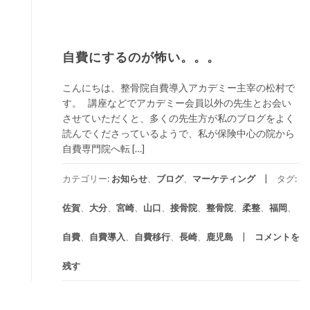
自費にするのが怖い。。。
こんにちは、整骨院自費導入アカデミー主宰の松村で
す。 講座などでアカデミー会員以外の先生とお会い
させていただくと、多くの先生方が私のブログをよく
読んでくださっているようで、私が保険中心の院から
自費専門院へ転 […]
カテゴリー:
お知らせ
、
ブログ
、
マーケティング
タグ:
佐賀
、
大分
、
宮崎
、
山口
、
接骨院
、
整骨院
、
柔整
、
福岡
、
自費
、
自費導入
、
自費移行
、
長崎
、
鹿児島
コメントを
残す