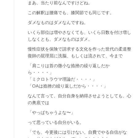
まあ、当たり前なんですけどね。
この解釈は腰痛でも、膝関節でも同じです。
ダメなものはダメなんですね。
いくら部位は増やさなくても、いくら日数を付け増し
しなくとも、ダメなものはダメ。
慢性症状を保険で請求する文化を作った世代の柔道整
復師の屁理屈に洗脳、もしくは流されて、今まで
「肩こりは首の微小な捻挫の繰り返しだか
ら・・・・」
「ミクロトラウマ理論だ・・・・」
「OAは捻挫の繰り返しだから・・・・」
なんて言って、自分自身を納得させようとしても、心
の奥底では
「やっぱちゃうよな〜」
って思っている自分がいる。
「でも、今更後には引けない。自費でやる自信がな