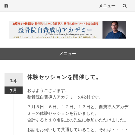
メニュー
コ
ン
テ
ン
メニュー
コ
ツ
ン
へ
テ
体験セッションを開催して。
14
ン
ス
ツ
おはようございます。
7月
へ
キ
整骨院自費導入アカデミーの松村です。
ス
７月５日、６日、１２日、１３日と、自費導入アカデ
ッ
キ
ミーの体験セッションを行いました。
ッ
プ
合計すると１０名以上の先生に参加いただけました。
プ
お話をお伺いして共通していること、それは・・・・