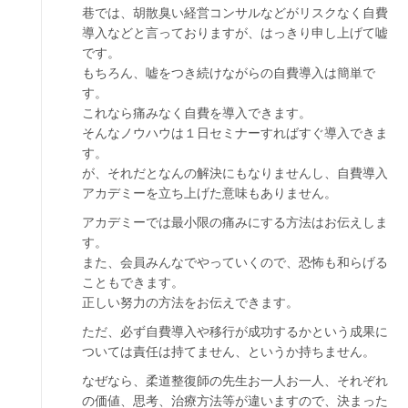
巷では、胡散臭い経営コンサルなどがリスクなく自費
導入などと言っておりますが、はっきり申し上げて嘘
です。
もちろん、嘘をつき続けながらの自費導入は簡単で
す。
これなら痛みなく自費を導入できます。
そんなノウハウは１日セミナーすればすぐ導入できま
す。
が、それだとなんの解決にもなりませんし、自費導入
アカデミーを立ち上げた意味もありません。
アカデミーでは最小限の痛みにする方法はお伝えしま
す。
また、会員みんなでやっていくので、恐怖も和らげる
こともできます。
正しい努力の方法をお伝えできます。
ただ、必ず自費導入や移行が成功するかという成果に
ついては責任は持てません、というか持ちません。
なぜなら、柔道整復師の先生お一人お一人、それぞれ
の価値、思考、治療方法等が違いますので、決まった