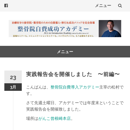
メニュー
コ
ン
テ
ン
メニュー
コ
ツ
ン
へ
テ
実践報告会を開催しました 〜前編〜
23
ン
ス
ツ
こんばんは、
整骨院自費導入アカデミー
主宰の松村で
3月
へ
キ
す。
ス
さて先週土曜日、アカデミーでは年度末ということで
ッ
キ
実践報告会を開催致しました。
ッ
プ
プ
場所は
がんこ曾根崎本店
。