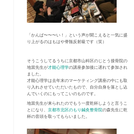
「かんぱ〜〜〜い！」という声が聞こえると一気に盛
り上がるのはもはや脊髄反射級です（笑）
そうこうしてるうちに京都市山科区のじとう接骨院の
地當先生が
才能心理学
の講座参加後に遅れて参加され
ました。
才能心理学は去年末のマーケティング講座の中にも取
り入れさせていただいたもので、自分自身を落とし込
んでいくのにもってこいのものです。
地當先生が来られたのでもう一度乾杯しようと言うこ
とになり、
京都市北区のもり鍼灸整骨院
の森先生に乾
杯の音頭を取ってもらいました。