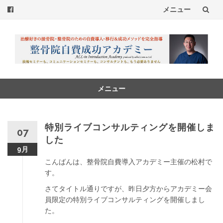
メニュー
コ
ン
テ
ン
メニュー
コ
ツ
ン
へ
テ
特別ライブコンサルティングを開催しま
07
ン
した
ス
ツ
9月
へ
キ
こんばんは、整骨院自費導入アカデミー主催の松村で
ス
す。
ッ
キ
さてタイトル通りですが、昨日夕方からアカデミー会
ッ
プ
員限定の特別ライブコンサルティングを開催しまし
プ
た。