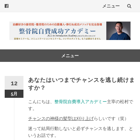
メニュー
コ
ン
テ
ン
メニュー
コ
ツ
ン
へ
テ
あなたはいつまでチャンスを逃し続けま
12
ン
すか？
ス
ツ
5月
へ
キ
こんにちは、
整骨院自費導入アカデミー
主宰の松村で
ス
す。
ッ
キ
チャンスの神様の髪型は刈り上げ
らしいです（笑）
ッ
プ
プ
迷って結局行動しないと必ずチャンスを逃します、と
いうお話です。